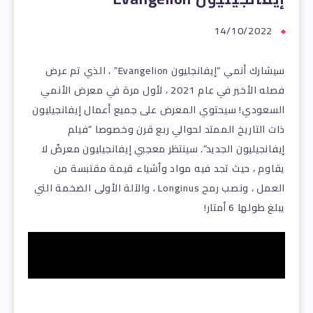
14/10/2022
سيشارك أنمي “إيفانجليون Evangelion” ، الذي تم عرض
فصله الأخير في عام 2021 ، لأول مرة في معرض الأنمي
السعودي! سيحتوي المعرض على جميع أعمال إيفانجيليون
ذات التاريخ الممتد لحوالي ربع قرن وخصوصا “فيلم
إيفانجيليون الجديد”. سينتظر معجبي إيفانجيليون معرضٌ لا
يقاوم ، حيث تجد فيه مواد وأشياء قيمة مقتبسة من
العمل ، ونصب رمح Longinus ، والآلة الأولى الضخمة التي
يبلغ طولها 6 أمتار!