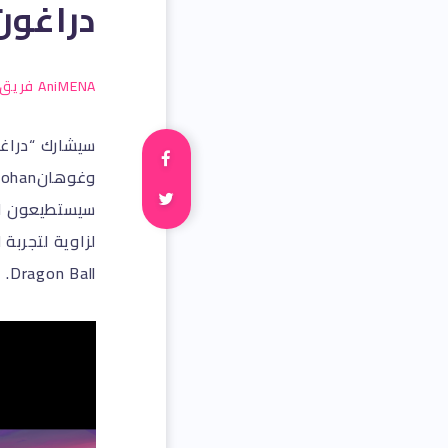
دراغون بول/l
AniMENA فريق
سيستطيعون الإ
Dragon Ball.