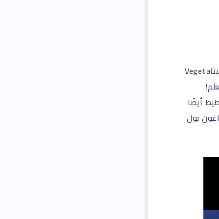
سيشارك “دراغون بول Dragon Ball” المشهور عالميًا! يصطف غوكوGoku وفيجيتاVegeta
العملاق كمَعلَم!
يط أيضًا
لا تفوتوا معرض دراغون بول