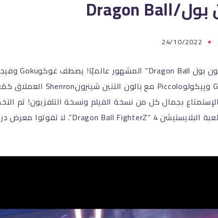
Dragon Bal
24/10/2022
وغوهانGohan وپيكولوPiccolo مع بالون التنين شينرونShenron 
ستمتاع بجمال كل من نسخة الفيلم ونسخة التلفزيون! تم التخط
لزاوية لتجربة لعبة البلايستيشن 4 “Dragon Ball FighterZ”. 