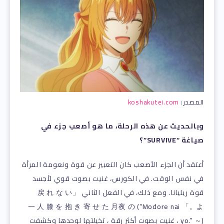
المصدر:
koshakutei.com
وبالحديث عن هذه الرحلة، ما هو أصعب جزء في
صياغة “SURVIVE”؟
أعتقد أن الجزء الأصعب كان التعبير عن قوة ونعومة المرأة
في نفس الوقت. في الكورس، غنيت بصوت قوي لأجسد
قوة ريليانا. ومع ذلك، في الفعل الثاني 「戻 れ な い
よ。」 一 人 膝 を 抱 き 寄 せ た 月夜 の (“Modore nai
yo.” ～) ، غنيت بصوت أكثر رقة ، تخيلتها لوحدها وكشفت