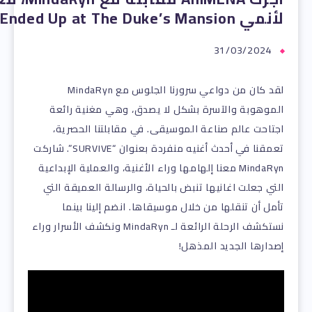
لأنمي Why Raeliana Ended Up at The Duke’s Mansion
31/03/2024
لقد كان من دواعي سرورنا الجلوس مع MindaRyn
الموهوبة والآسرة بشكل لا يصدق، وهي مغنية رائعة
اجتاحت عالم صناعة الموسيقى. في مقابلتنا الحصرية،
تعمقنا في أحدث أغنيه منفردة بعنوان “SURVIVE”. شاركت
MindaRyn معنا إلهامها وراء الأغنية، والعملية الإبداعية
التي جعلت اغانيها تنبض بالحياة، والرسالة العميقة التي
تأمل أن تنقلها من خلال موسيقاها. انضم إلينا بينما
نستكشف الرحلة الرائعة لـ MindaRyn ونكشف الأسرار وراء
إصدارها الجديد المذهل!