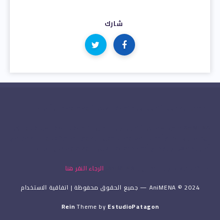
شارك
المصدر الرسمي للأنمي في منطقة الشرق الأوسط وشمال أفريقيا.
AniMENA خاص لعشاق الأنمي في البلدان الناطقة باللغة العربية ، والتي
تهدف إلى تقديم أحدث المعلومات حول الرسوم المتحركة ، وإنشاء مجتمع
أنمي مزدهر في جميع أنحاء منطقة الشرق الأوسط وشمال إفريقيا.
إذا كنت ترغب في الاتصال بـ AniMENA،
الرجاء النقر هنا
.
AniMENA © 2024 — جميع الحقوق محفوظة | اتفاقية الاستخدام
Rein
Theme by
EstudioPatagon