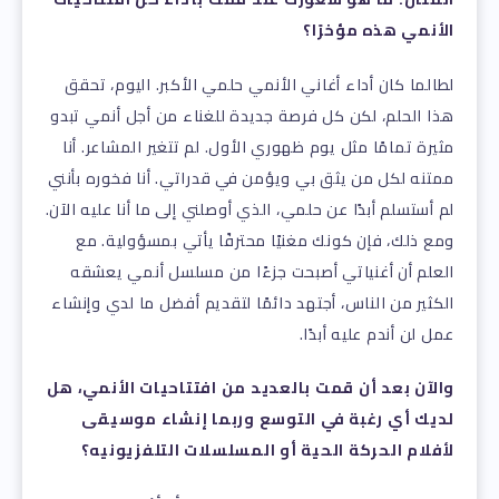
الأنمي هذه مؤخرًا؟
لطالما كان أداء أغاني الأنمي حلمي الأكبر. اليوم، تحقق
هذا الحلم، لكن كل فرصة جديدة للغناء من أجل أنمي تبدو
مثيرة تمامًا مثل يوم ظهوري الأول. لم تتغير المشاعر. أنا
ممتنه لكل من يثق بي ويؤمن في قدراتي. أنا فخوره بأنني
لم أستسلم أبدًا عن حلمي، الذي أوصلني إلى ما أنا عليه الآن.
ومع ذلك، فإن كونك مغنيًا محترفًا يأتي بمسؤولية. مع
العلم أن أغنياتي أصبحت جزءًا من مسلسل أنمي يعشقه
الكثير من الناس، أجتهد دائمًا لتقديم أفضل ما لدي وإنشاء
عمل لن أندم عليه أبدًا.
والآن بعد أن قمت بالعديد من افتتاحيات الأنمي، هل
لديك أي رغبة في التوسع وربما إنشاء موسيقى
لأفلام الحركة الحية أو المسلسلات التلفزيونيه؟