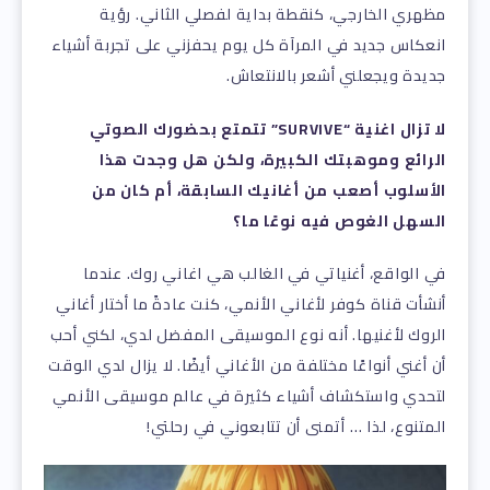
مظهري الخارجي، كنقطة بداية لفصلي الثاني. رؤية
انعكاس جديد في المرآة كل يوم يحفزني على تجربة أشياء
جديدة ويجعلني أشعر بالانتعاش.
لا تزال اغنية “SURVIVE” تتمتع بحضورك الصوتي
الرائع وموهبتك الكبيرة، ولكن هل وجدت هذا
الأسلوب أصعب من أغانيك السابقة، أم كان من
السهل الغوص فيه نوعًا ما؟
في الواقع، أغنياتي في الغالب هي اغاني روك. عندما
أنشأت قناة كوفر لأغاني الأنمي، كنت عادةً ما أختار أغاني
الروك لأغنيها. أنه نوع الموسيقى المفضل لدي، لكني أحب
أن أغني أنواعًا مختلفة من الأغاني أيضًا. لا يزال لدي الوقت
لتحدي واستكشاف أشياء كثيرة في عالم موسيقى الأنمي
المتنوع، لذا … أتمنى أن تتابعوني في رحلتي!