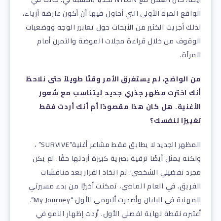
الواقع المرة الأولى التي أحاول فيها أن أكون عارضة أزياء،
لذلك أجريت الكثير من الأبحاث حول تعابير الوجه ووضعيات
الوقوف من خلال قراءة مجلات الموضة والتمرن أمام
المرآة.
من الواضح، لم يستغرق الأمر وقتًا طويلاً حتى نلاحظ
أنك اخترت مظهر جذري جديد ليتناسب مع شعور
الأغنية. هل كان هذا مقصودًا أم أنك أردت فقط
تغييرًا لنفسك؟
المظهر الجديد لا يطابق فقط مشاعر أغنية”SURVIVE” ،
ولكنه يمثل أيضًا ترقية بصرية كبيرة أردتها حقًا. لم يكن
مجرد تفضيلي الشخصي؛ تم اتخاذ القرار بعد مناقشات
الفريق. في العام الماضي، تمكنت أخيرًا من بدء مسيرتي
المهنية في اليابان وأصدرت ألبومي الأول “My Journey”.
أعتبره نقطة نهاية لفصلي الأول. أردت إظهار النمو في