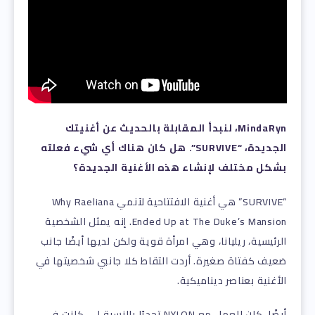
MindaRyn، لنبدأ المقابلة بالحديث عن أغنيتك
الجديدة، “SURVIVE”. هل كان هناك أي شيء فعلته
بشكل مختلف لإنشاء هذه الأغنية الجديدة؟
“SURVIVE” هي أغنية الافتتاحية لآنمي Why Raeliana
Ended Up at The Duke’s Mansion. إنه يمثل الشخصية
الرئيسية، ريليانا، وهي امرأة قوية ولكن لديها أيضًا جانب
ضعيف كفتاة صغيرة. أردت التقاط كلا جانبي شخصيتها في
الأغنية بعناصر ديناميكية.
أيضًا، كان العمل مع NYLON تحديًا بالنسبة لي. كانت في