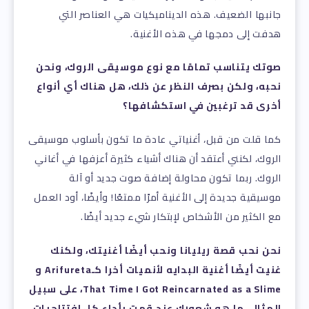
جانبها الضعيف. هذه الديناميكيات هي العناصر التي
هدفت إلى دمجها في هذه الأغنية.
صوتك يتناسب تمامًا مع نوع موسيقى الروك، ونحن
نحبه، ولكن بصرف النظر عن ذلك، هل هناك أي أنواع
أخرى قد ترغبين في استكشافها؟
كما قلت من قبل، أغنياتي عادة ما تكون بأسلوب موسيقى
الروك، لكنني أعتقد أن هناك أشياء كثيرة أعزفها في أغاني
الروك. ربما تكون محاولة إضافة صوت جديد أو آلة
موسيقية جديدة إلى الأغنية أمرًا ممتعًا! وأيضًا، أود العمل
مع الكثير من الأشخاص لإبتكار شيء جديد أيضًا.
نحن نحب قصة ريليانا ونحب أيضًا أغنيتك، ولكنك
غنيت أيضًا أغنية البدايه لأنميات أخرا كـArifureta و
That Time I Got Reincarnated as a Slime، على سبيل
المثال. ما هو شعورك عند قمت بأداء كل افتتاحيات