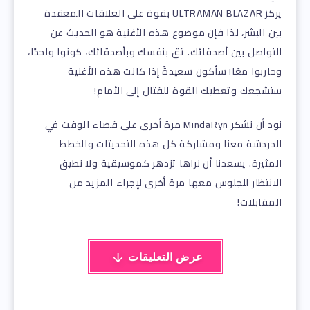
يركز ULTRAMAN BLAZAR بقوة على العلاقات المعقدة
بين البشر، لذا فإن موضوع هذه الأغنية هو الحديث عن
التواصل بين أصدقائك. ثق بنفسك وبأصدقائك، كونوا واحدًا،
وحاربوا معًا! سأكون سعيدةً إذا كانت هذه الأغنية
ستشجعك وتعطيك القوة للقتال إلى الأمام!
نود أن نشكر MindaRyn مرة أخرى على قضاء الوقت في
الدردشة معنا ومشاركة كل هذه التحديثات والخطط
المثيرة. يسعدنا أن نراها تزدهر كموسيقية ولا نطيق
الانتظار للجلوس معها مرة أخرى لإجراء المزيد من
المقابلات!
عرض التعليقات