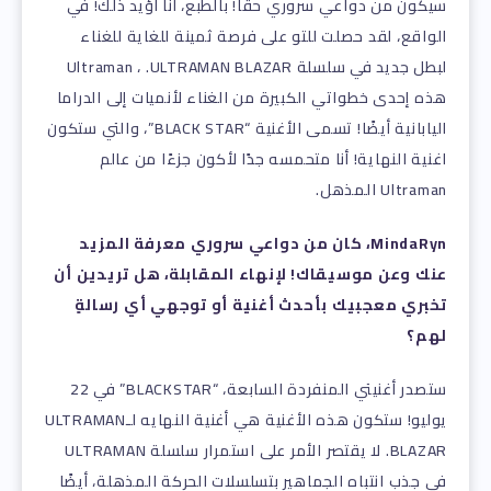
سيكون من دواعي سروري حقا! بالطبع، أنا أؤيد ذلك! في
الواقع، لقد حصلت للتو على فرصة ثمينة للغاية للغناء
لبطل جديد في سلسلة Ultraman ، .ULTRAMAN BLAZAR
هذه إحدى خطواتي الكبيرة من الغناء لأنميات إلى الدراما
اليابانية أيضًا! تسمى الأغنية “BLACK STAR”، والتي ستكون
اغنية النهاية! أنا متحمسه جدًا لأكون جزءًا من عالم
Ultraman المذهل.
MindaRyn، كان من دواعي سروري معرفة المزيد
عنك وعن موسيقاك! لإنهاء المقابلة، هل تريدين أن
تخبري معجبيك بأحدث أغنية أو توجهي أي رسالةٍ
لهم؟
ستصدر أغنيتي المنفردة السابعة، “BLACKSTAR” في 22
يوليو! ستكون هذه الأغنية هي أغنية النهايه لـULTRAMAN
BLAZAR. لا يقتصر الأمر على استمرار سلسلة ULTRAMAN
في جذب انتباه الجماهير بتسلسلات الحركة المذهلة، أيضًا